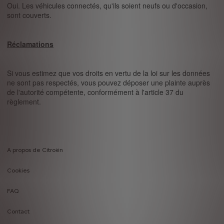
Oui. Les véhicules connectés, qu'ils soient neufs ou d'occasion,
sont couverts.
Réclamations
Si vous estimez que vos droits en vertu de la loi sur les données
ne sont pas respectés, vous pouvez déposer une plainte auprès
de l'autorité compétente, conformément à l'article 37 du
règlement.
A propos de Citroën
Footer
Cookies
menu
FAQ
Contact