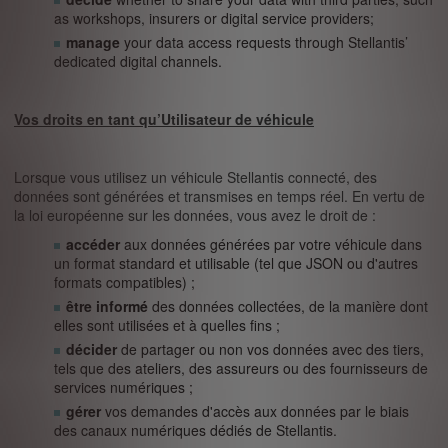
as workshops, insurers or digital service providers;
manage
your data access requests through Stellantis’
dedicated digital channels.
Vos droits en tant qu’Utilisateur de véhicule
Lorsque vous utilisez un véhicule Stellantis connecté, des
données sont générées et transmises en temps réel. En vertu de
la loi européenne sur les données, vous avez le droit de :
accéder
aux données générées par votre véhicule dans
un format standard et utilisable (tel que JSON ou d'autres
formats compatibles) ;
être informé
des données collectées, de la manière dont
elles sont utilisées et à quelles fins ;
décider
de partager ou non vos données avec des tiers,
tels que des ateliers, des assureurs ou des fournisseurs de
services numériques ;
gérer
vos demandes d'accès aux données par le biais
des canaux numériques dédiés de Stellantis.