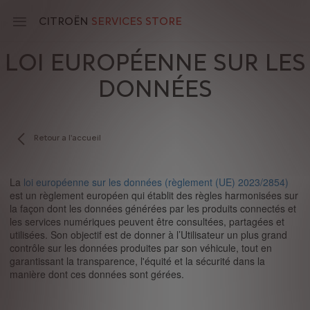
Skip
to
CITROËN
SERVICES STORE
main
content
LOI EUROPÉENNE SUR LES
Main
DONNÉES
navigation
Retour a l'accueil
La
loi européenne sur les données (règlement (UE) 2023/2854)
est un règlement européen qui établit des règles harmonisées sur
la façon dont les données générées par les produits connectés et
les services numériques peuvent être consultées, partagées et
utilisées. Son objectif est de donner à l’Utilisateur un plus grand
contrôle sur les données produites par son véhicule, tout en
garantissant la transparence, l'équité et la sécurité dans la
manière dont ces données sont gérées.