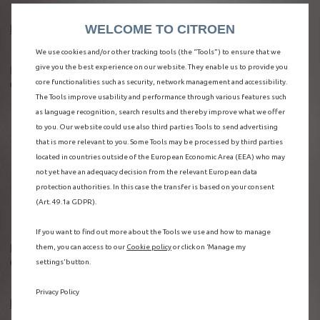
Données générées par les véhicules connectés
WELCOME TO CITROEN
We use cookies and/or other tracking tools (the “Tools”) to ensure that we
give you the best experience on our website. They enable us to provide you
En fonction de votre utilisation du véhicule connecté, le dispositif
embarqué peut recueillir et transmettre :
core functionalities such as security, network management and accessibility.
The Tools improve usability and performance through various features such
données de diagnostic :
température du moteur, niveau
as language recognition, search results and thereby improve what we offer
d'huile, codes d'erreur ;
to you. Our website could use also third parties Tools to send advertising
données d'utilisation :
kilométrage, vitesse, temps de
that is more relevant to you. Some Tools may be processed by third parties
conduite, utilisation des systèmes ADAS ;
located in countries outside of the European Economic Area (EEA) who may
données de localisation :
lorsque le GPS est activé ;
not yet have an adequacy decision from the relevant European data
données d'interaction :
navigation, demandes vocales,
protection authorities. In this case the transfer is based on your consent
utilisation des services connectés ;
(Art. 49.1a GDPR).
données d'événement :
collisions ou
dysfonctionnements détectés.
If you want to find out more about the Tools we use and how to manage
Le volume de données varie en fonction de l'utilisation du véhicule
them, you can access to our
Cookie policy
or click on ‘Manage my
connecté.
settings’ button.
Privacy Policy
Finalités du traitement des données