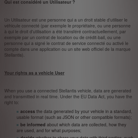
Qui est considéré un Utilisateur ?
Un Utilisateur est une personne qui a un droit stable d'utiliser le
véhicule connecté (par exemple le propriétaire, ou une personne
à qui le droit d'utilisation a été transféré contractuellement, par
exemple par un contrat de location ou de crédit-bail, ou une
personne qui a signé le contrat de service connecté ou activé le
compte dans une application ou un site web officiel de la marque
Stellantis).
Your rights as a vehicle User
When you use a connected Stellantis vehicle, data are generated
and transmitted in real time. Under the EU Data Act, you have the
right to:
access
the data generated by your vehicle in a standard,
usable format (such as JSON or other compatible formats);
be informed
about which data are collected, how they
are used, and for what purposes;
decide
whether to share your data with third parties, such